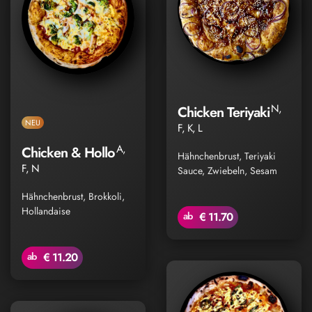
N,
Chicken Teriyaki
NEU
F, K, L
A,
Chicken & Hollo
Hähnchenbrust, Teriyaki
F, N
Sauce, Zwiebeln, Sesam
Hähnchenbrust, Brokkoli,
Hollandaise
ab
€ 11.70
ab
€ 11.20