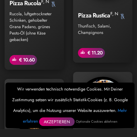
F, N
Pizza Rucola
F, N
Rucola, luftgetrockneter
Pizza Rustica
Schinken, gehobelter
Thunfisch, Salami,
Grana Padano, grünes
Champignons
Pesto-Öl (ohne Käse
gebacken)
ab
€ 11.20
ab
€ 10.60
Wir verwenden technisch notwendige Cookies. Mit Deiner
Zustimmung setzen wir zusätzlich Statistik-Cookies (z. B. Google
Analytics), um die Nutzung unserer Website auszuwerten.
Mehr
erfahren
AKZEPTIEREN
Optionale Cookies ablehnen