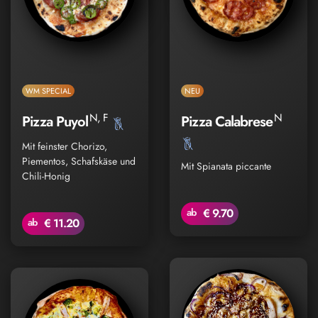
WM SPECIAL
NEU
N, F
N
Pizza Puyol
Pizza Calabrese
Mit feinster Chorizo,
Piementos, Schafskäse und
Mit Spianata piccante
Chili-Honig
ab
€ 9.70
ab
€ 11.20