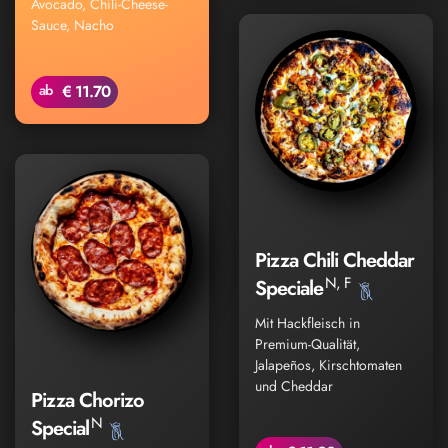
Avocado, Chili-Cheese-
Sauce, Nacho
ab
€ 11.70
Pizza Chili Cheddar
N, F
Speciale
Mit Hackfleisch in
Premium-Qualität,
Jalapeños, Kirschtomaten
und Cheddar
Pizza Chorizo
N
Special