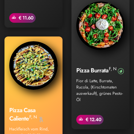
ab
€ 11.60
F, N
Pizza Burrata
Fior di Latte, Burrata,
Rucola, (Kirschtomaten
ausverkauft), grünes Pesto-
Öl
Pizza Casa
F, N
Caliente
ab
€ 12.40
Hackfleisch vom Rind,