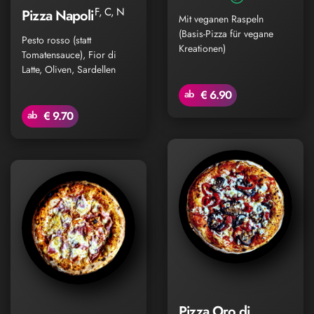
F, C, N
Pizza Napoli
Mit veganen Raspeln
(Basis-Pizza für vegane
Pesto rosso (statt
Kreationen)
Tomatensauce), Fior di
Latte, Oliven, Sardellen
ab
€ 6.90
ab
€ 9.70
Pizza Oro di