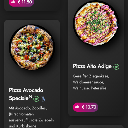
ab
€ 11.50
Pizza Alto Adige
Gereifter Ziegenkäse,
Waldbeerensauce,
Walnüsse, Petersilie
Pizza Avocado
N
Speciale
ab
€ 10.70
Mit Avocado, Zoodles,
(Kirschtomaten
ausverkauft), rote Zwiebeln
und Kürbiskerne