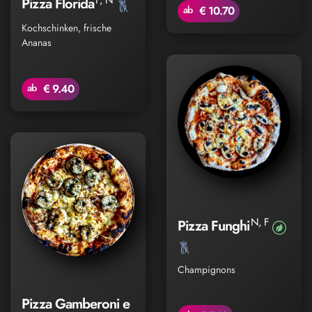
Pizza Florida
ab
€ 10.70
Kochschinken, frische
Ananas
ab
€ 9.40
N, F
Pizza Funghi
Champignons
Pizza Gamberoni e