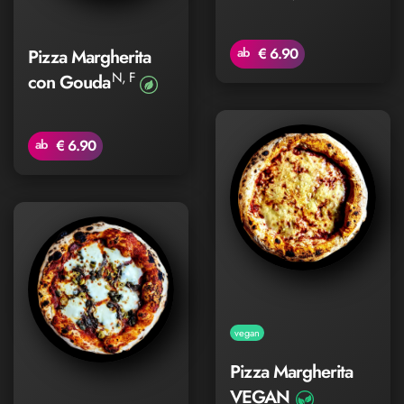
ab
€ 6.90
Pizza Margherita
N, F
con Gouda
ab
€ 6.90
vegan
Pizza Margherita
VEGAN