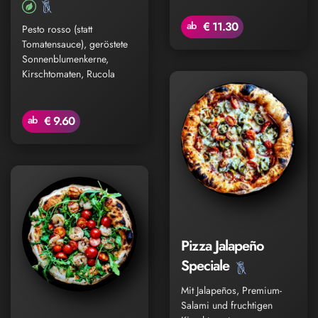
ab
€ 11.30
Pesto rosso (statt
Tomatensauce), geröstete
Sonnenblumenkerne,
Kirschtomaten, Rucola
ab
€ 9.60
Pizza Jalapeño
Speciale
Mit Jalapeños, Premium-
Salami und fruchtigen