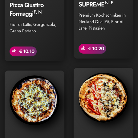
N, F
SUPREME
Pizza Quattro
F, N
Formaggi
Premium Kochschinken in
Neuland-Qualität, Fior di
Fior di Latte, Gorgonzola,
Latte, Pistazien
Grana Padano
ab
€ 10.20
ab
€ 10.10