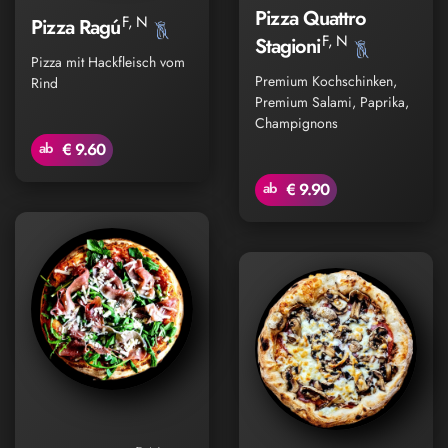
Pizza Quattro
F, N
Pizza Ragú
F, N
Stagioni
Pizza mit Hackfleisch vom
Premium Kochschinken,
Rind
Premium Salami, Paprika,
Champignons
ab
€ 9.60
ab
€ 9.90