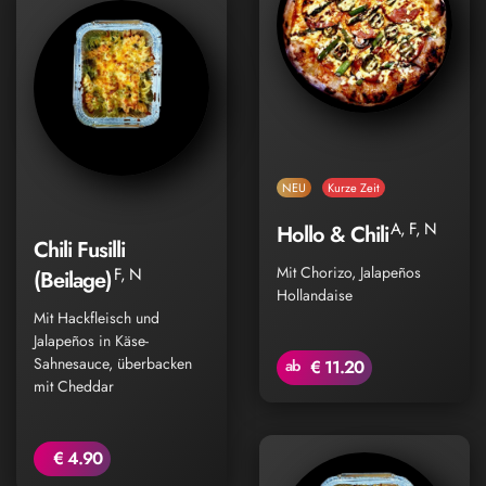
NEU
Kurze Zeit
A, F, N
Hollo & Chili
Chili Fusilli
Mit Chorizo, Jalapeños
F, N
(Beilage)
Hollandaise
Mit Hackfleisch und
Jalapeños in Käse-
Sahnesauce, überbacken
ab
€ 11.20
mit Cheddar
€ 4.90