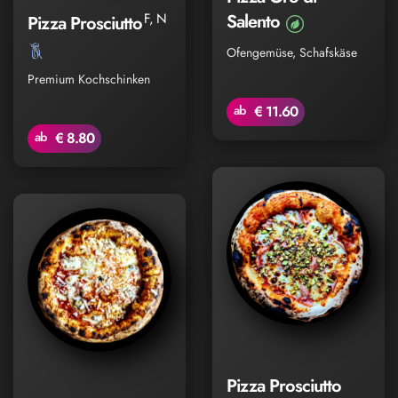
F, N
Salento
Pizza Prosciutto
Ofengemüse, Schafskäse
Premium Kochschinken
ab
€ 11.60
ab
€ 8.80
Pizza Prosciutto