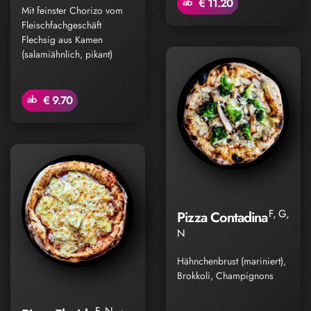
ab
€ 11.20
Mit feinster Chorizo vom
Fleischfachgeschäft
Flechsig aus Kamen
(salamiähnlich, pikant)
ab
€ 9.70
F, G,
Pizza Contadina
N
Hähnchenbrust (mariniert),
Brokkoli, Champignons
F, N