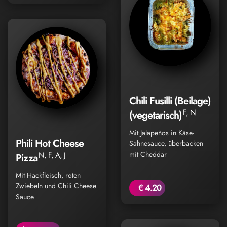
Chili Fusilli (Beilage)
F, N
(vegetarisch)
Mit Jalapeños in Käse-
Phili Hot Cheese
Sahnesauce, überbacken
mit Cheddar
N, F, A, J
Pizza
Mit Hackfleisch, roten
Zwiebeln und Chili Cheese
€ 4.20
Sauce