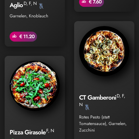
ab
€ 7.60
D, F, N
Aglio
Garnelen, Knoblauch
ab
€ 11.20
D, F,
CT Gamberoni
N
Rotes Pesto (statt
Tomatensauce), Garnelen,
Zucchini
F, N
Pizza Girasole