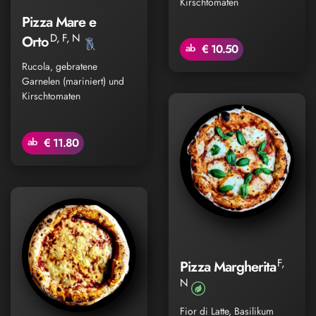
Kirschtomaten
Pizza Mare e
D, F, N
Orto
ab
€ 10.50
Rucola, gebratene
Garnelen (mariniert) und
Kirschtomaten
ab
€ 11.80
F,
Pizza Margherita
N
Fior di Latte, Basilikum